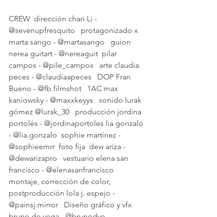
CREW  dirección chari Li - 
@sevenupfresquito   protagonizado x 
marta sango - @martasango   guion 
nerea guitart - @nereaguit  pilar 
campos - @pile_campos   arte claudia 
peces - @claudiaapeces   DOP Fran 
Bueno - @fb.filmshot   1AC max 
kaniowsky - @maxxkeyys   sonido lurak 
gómez @lurak_30   producción jordina 
portolés - @jordinaportoles lia gonzalo 
- @lia.gonzalo  sophie martínez - 
@sophieemrr  foto fija  dew ariza - 
@dewarizapro   vestuario elena san 
francisco - @elenasanfrancisco   
montaje, corrección de color, 
postproducción lola j. espejo - 
@painsj.mirror   Diseño gráfico y vfx  
bruno de vega - @brunodve