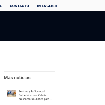
L
CONTACTO
IN ENGLISH
Más noticias
Turismo y la Sociedad
Colombicultora Veleña
presentan un díptico para
divulgar el valor del palomo