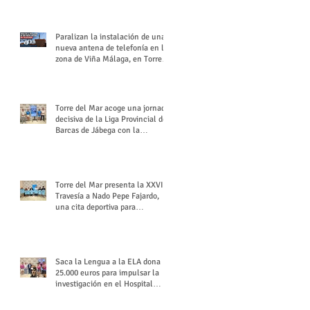
buchón veleño
Paralizan la instalación de una
nueva antena de telefonía en la
zona de Viña Málaga, en Torre
del Mar
Torre del Mar acoge una jornada
decisiva de la Liga Provincial de
Barcas de Jábega con la
celebración de su Gran Premio
Torre del Mar presenta la XXVI
Travesía a Nado Pepe Fajardo,
una cita deportiva para
mantener vivo su legado
Saca la Lengua a la ELA dona
25.000 euros para impulsar la
investigación en el Hospital
Virgen del Rocío