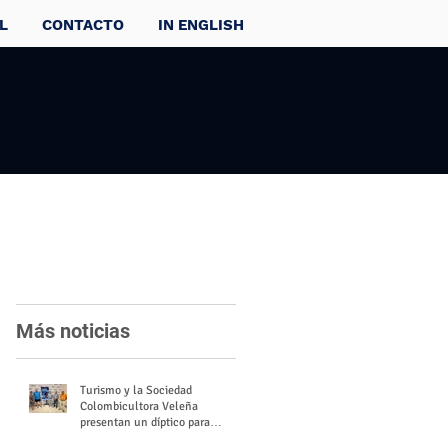
L
CONTACTO
IN ENGLISH
Más noticias
Turismo y la Sociedad
Colombicultora Veleña
presentan un díptico para
divulgar el valor del palomo