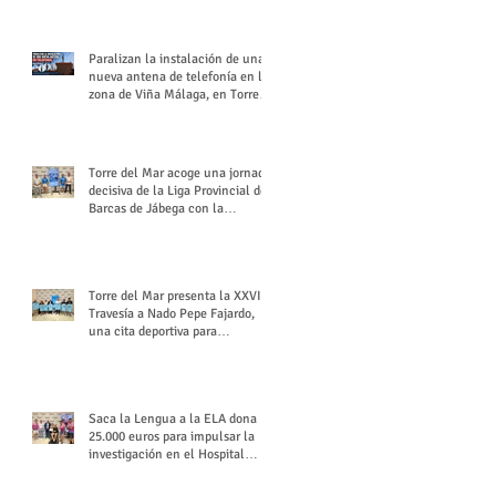
buchón veleño
Paralizan la instalación de una
nueva antena de telefonía en la
zona de Viña Málaga, en Torre
del Mar
Torre del Mar acoge una jornada
decisiva de la Liga Provincial de
Barcas de Jábega con la
celebración de su Gran Premio
Torre del Mar presenta la XXVI
Travesía a Nado Pepe Fajardo,
una cita deportiva para
mantener vivo su legado
Saca la Lengua a la ELA dona
25.000 euros para impulsar la
investigación en el Hospital
Virgen del Rocío