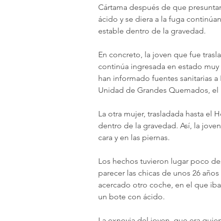
Cártama después de que presuntame
ácido y se diera a la fuga continúa
estable dentro de la gravedad.
En concreto, la joven que fue trasl
continúa ingresada en estado muy 
han informado fuentes sanitarias a 
Unidad de Grandes Quemados, el p
La otra mujer, trasladada hasta el 
dentro de la gravedad. Así, la jove
cara y en las piernas.
Los hechos tuvieron lugar poco des
parecer las chicas de unos 26 años 
acercado otro coche, en el que iba 
un bote con ácido.
La exnovia del joven, que era quien