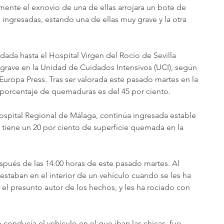
nte el exnovio de una de ellas arrojara un bote de 
n ingresadas, estando una de ellas muy grave y la otra 
adada hasta el Hospital Virgen del Rocío de Sevilla 
grave en la Unidad de Cuidados Intensivos (UCI), según 
Europa Press. Tras ser valorada este pasado martes en la 
orcentaje de quemaduras es del 45 por ciento.
Hospital Regional de Málaga, continúa ingresada estable 
n tiene un 20 por ciento de superficie quemada en la 
pués de las 14.00 horas de este pasado martes. Al 
estaban en el interior de un vehículo cuando se les ha 
el presunto autor de los hechos, y les ha rociado con 
 conducía el vehículo en el que iban las chicas, fue 