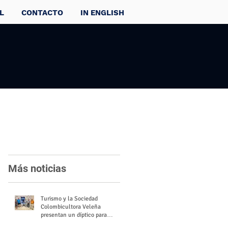
L
CONTACTO
IN ENGLISH
Más noticias
Turismo y la Sociedad
Colombicultora Veleña
presentan un díptico para
divulgar el valor del palomo