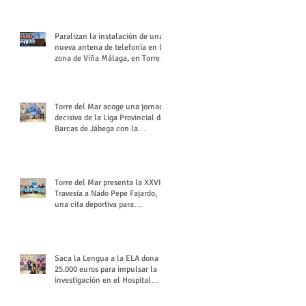
buchón veleño
Paralizan la instalación de una
nueva antena de telefonía en la
zona de Viña Málaga, en Torre
del Mar
Torre del Mar acoge una jornada
decisiva de la Liga Provincial de
Barcas de Jábega con la
celebración de su Gran Premio
Torre del Mar presenta la XXVI
Travesía a Nado Pepe Fajardo,
una cita deportiva para
mantener vivo su legado
Saca la Lengua a la ELA dona
25.000 euros para impulsar la
investigación en el Hospital
Virgen del Rocío