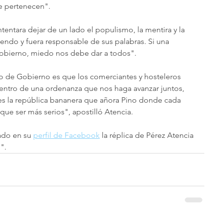
e pertenecen".
ntentara dejar de un lado el populismo, la mentira y la 
iendo y fuera responsable de sus palabras. Si una 
obierno, miedo nos debe dar a todos". 
o de Gobierno es que los comerciantes y hosteleros 
dentro de una ordenanza que nos haga avanzar juntos, 
 es la república bananera que añora Pino donde cada 
que ser más serios", apostilló Atencia.
ado en su 
perfil de Facebook
 la réplica de Pérez Atencia 
".