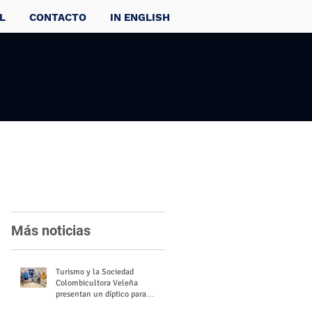
L
CONTACTO
IN ENGLISH
Más noticias
Turismo y la Sociedad
Colombicultora Veleña
presentan un díptico para
divulgar el valor del palomo