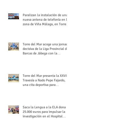
buchón veleño
Paralizan la instalación de una
nueva antena de telefonía en la
zona de Viña Málaga, en Torre
del Mar
Torre del Mar acoge una jornada
decisiva de la Liga Provincial de
Barcas de Jábega con la
celebración de su Gran Premio
Torre del Mar presenta la XXVI
Travesía a Nado Pepe Fajardo,
una cita deportiva para
mantener vivo su legado
Saca la Lengua a la ELA dona
25.000 euros para impulsar la
investigación en el Hospital
Virgen del Rocío