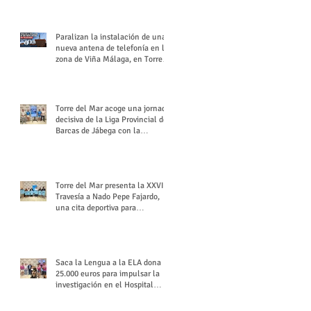
buchón veleño
Paralizan la instalación de una
nueva antena de telefonía en la
zona de Viña Málaga, en Torre
del Mar
Torre del Mar acoge una jornada
decisiva de la Liga Provincial de
Barcas de Jábega con la
celebración de su Gran Premio
Torre del Mar presenta la XXVI
Travesía a Nado Pepe Fajardo,
una cita deportiva para
mantener vivo su legado
Saca la Lengua a la ELA dona
25.000 euros para impulsar la
investigación en el Hospital
Virgen del Rocío