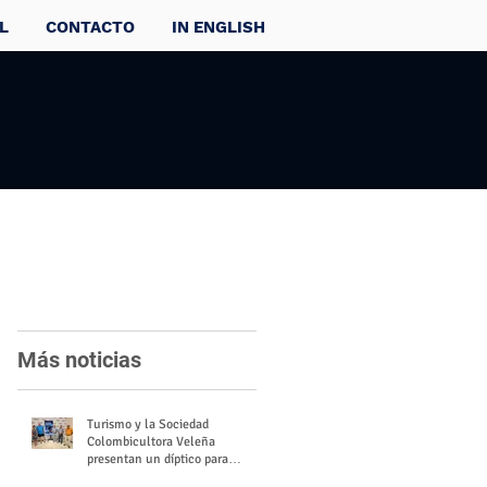
L
CONTACTO
IN ENGLISH
Más noticias
Turismo y la Sociedad
Colombicultora Veleña
presentan un díptico para
divulgar el valor del palomo