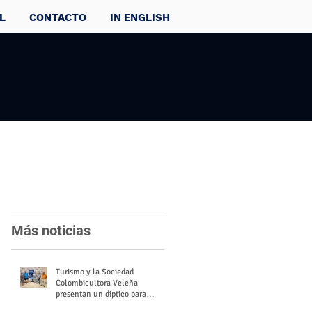
L
CONTACTO
IN ENGLISH
Más noticias
Turismo y la Sociedad
Colombicultora Veleña
presentan un díptico para
divulgar el valor del palomo