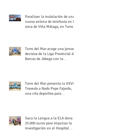
buchón veleño
Paralizan la instalación de una
nueva antena de telefonía en la
zona de Viña Málaga, en Torre
del Mar
Torre del Mar acoge una jornada
decisiva de la Liga Provincial de
Barcas de Jábega con la
celebración de su Gran Premio
Torre del Mar presenta la XXVI
Travesía a Nado Pepe Fajardo,
una cita deportiva para
mantener vivo su legado
Saca la Lengua a la ELA dona
25.000 euros para impulsar la
investigación en el Hospital
Virgen del Rocío