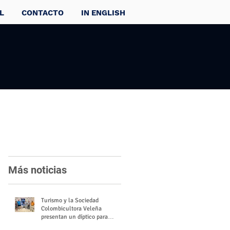
L
CONTACTO
IN ENGLISH
Más noticias
Turismo y la Sociedad
Colombicultora Veleña
presentan un díptico para
divulgar el valor del palomo