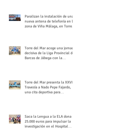
buchón veleño
Paralizan la instalación de una
nueva antena de telefonía en la
zona de Viña Málaga, en Torre
del Mar
Torre del Mar acoge una jornada
decisiva de la Liga Provincial de
Barcas de Jábega con la
celebración de su Gran Premio
Torre del Mar presenta la XXVI
Travesía a Nado Pepe Fajardo,
una cita deportiva para
mantener vivo su legado
Saca la Lengua a la ELA dona
25.000 euros para impulsar la
investigación en el Hospital
Virgen del Rocío