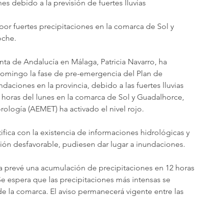
s debido a la previsión de fuertes lluvias
por fuertes precipitaciones en la comarca de Sol y 
oche.
ta de Andalucía en Málaga, Patricia Navarro, ha 
 domingo la fase de pre-emergencia del Plan de 
aciones en la provincia, debido a las fuertes lluvias 
0 horas del lunes en la comarca de Sol y Guadalhorce, 
ología (AEMET) ha activado el nivel rojo.
fica con la existencia de informaciones hidrológicas y 
ión desfavorable, pudiesen dar lugar a inundaciones. 
a prevé una acumulación de precipitaciones en 12 horas 
Se espera que las precipitaciones más intensas se 
de la comarca. El aviso permanecerá vigente entre las 