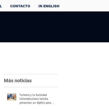
L
CONTACTO
IN ENGLISH
Más noticias
Turismo y la Sociedad
Colombicultora Veleña
presentan un díptico para
divulgar el valor del palomo