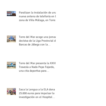
buchón veleño
Paralizan la instalación de una
nueva antena de telefonía en la
zona de Viña Málaga, en Torre
del Mar
Torre del Mar acoge una jornada
decisiva de la Liga Provincial de
Barcas de Jábega con la
celebración de su Gran Premio
Torre del Mar presenta la XXVI
Travesía a Nado Pepe Fajardo,
una cita deportiva para
mantener vivo su legado
Saca la Lengua a la ELA dona
25.000 euros para impulsar la
investigación en el Hospital
Virgen del Rocío