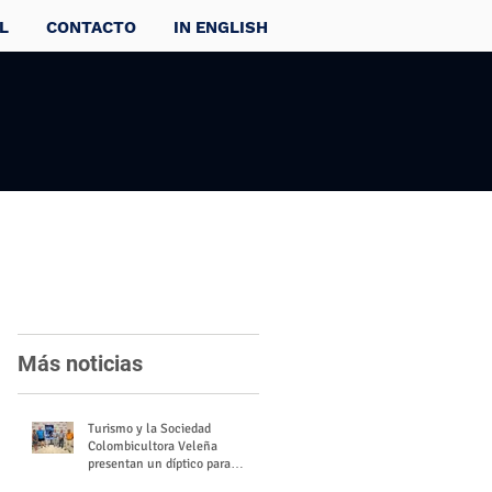
L
CONTACTO
IN ENGLISH
Más noticias
Turismo y la Sociedad
Colombicultora Veleña
presentan un díptico para
divulgar el valor del palomo