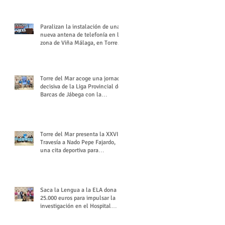
buchón veleño
Paralizan la instalación de una
nueva antena de telefonía en la
zona de Viña Málaga, en Torre
del Mar
Torre del Mar acoge una jornada
decisiva de la Liga Provincial de
Barcas de Jábega con la
celebración de su Gran Premio
Torre del Mar presenta la XXVI
Travesía a Nado Pepe Fajardo,
una cita deportiva para
mantener vivo su legado
Saca la Lengua a la ELA dona
25.000 euros para impulsar la
investigación en el Hospital
Virgen del Rocío