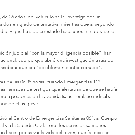
de 26 años, del vehículo se le investiga por un 
os dos en grado de tentativa; mientras que al segundo 
dad y que ha sido arrestado hace unos minutos, se le 
ión judicial "con la mayor diligencia posible", han 
Nacional, cuerpo que abrió una investigación a raíz de 
considerar que era "posiblemente intencionado".
tes de las 06.35 horas, cuando Emergencias 112 
rias llamadas de testigos que alertaban de que se había 
mo a peatones en la avenida Isaac Peral. Se indicaba 
una de ellas grave.
ivó al Centro de Emergencias Sanitarias 061, al Cuerpo 
l y a la Guardia Civil. Pero, los servicios sanitarios 
 hacer por salvar la vida del joven, que falleció en 