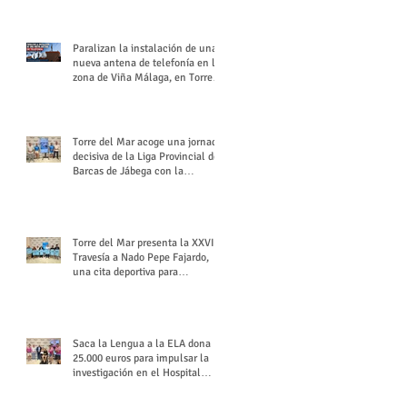
buchón veleño
Paralizan la instalación de una
nueva antena de telefonía en la
zona de Viña Málaga, en Torre
del Mar
Torre del Mar acoge una jornada
decisiva de la Liga Provincial de
Barcas de Jábega con la
celebración de su Gran Premio
Torre del Mar presenta la XXVI
Travesía a Nado Pepe Fajardo,
una cita deportiva para
mantener vivo su legado
Saca la Lengua a la ELA dona
25.000 euros para impulsar la
investigación en el Hospital
Virgen del Rocío