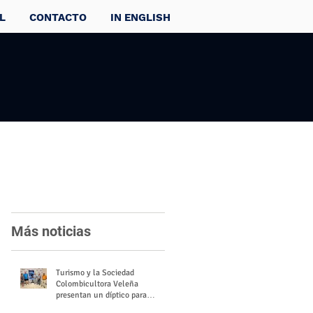
L
CONTACTO
IN ENGLISH
Más noticias
Turismo y la Sociedad
Colombicultora Veleña
presentan un díptico para
divulgar el valor del palomo