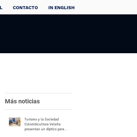
L
CONTACTO
IN ENGLISH
Más noticias
Turismo y la Sociedad
Colombicultora Veleña
presentan un díptico para
divulgar el valor del palomo