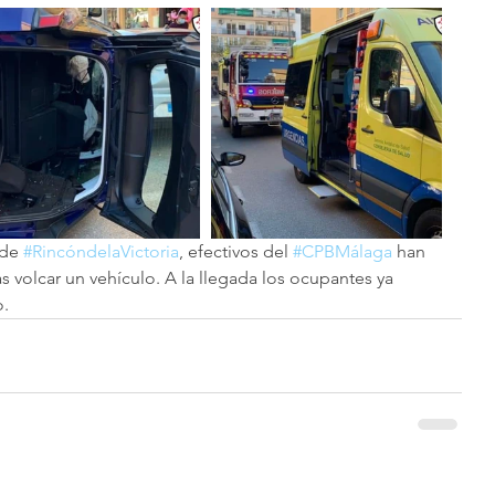
de 
#RincóndelaVictoria
, efectivos del 
#CPBMálaga
 han 
s volcar un vehículo. A la llegada los ocupantes ya 
o.