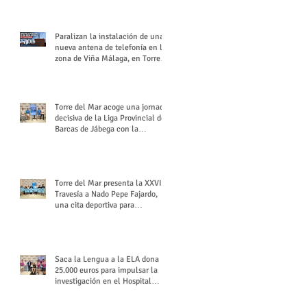
buchón veleño
Paralizan la instalación de una
nueva antena de telefonía en la
zona de Viña Málaga, en Torre
del Mar
Torre del Mar acoge una jornada
decisiva de la Liga Provincial de
Barcas de Jábega con la
celebración de su Gran Premio
Torre del Mar presenta la XXVI
Travesía a Nado Pepe Fajardo,
una cita deportiva para
mantener vivo su legado
Saca la Lengua a la ELA dona
25.000 euros para impulsar la
investigación en el Hospital
Virgen del Rocío