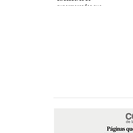
supermercados que
empleaba machetes y fusiles
simulados