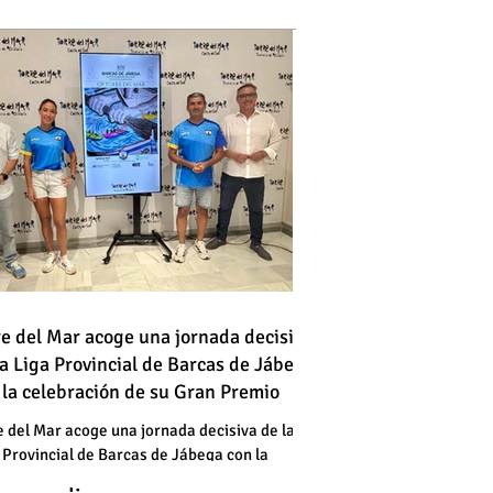
 vehículo en llamas atraviesa
re del Mar acoge una jornada decisiva
la Liga Provincial de Barcas de Jábega
a vía en Torre del Mar junto a
 la celebración de su Gran Premio
a gasolinera
 vehículo en llamas atraviesa
e del Mar acoge una jornada decisiva de la
 Provincial de Barcas de Jábega con la
a vía en Torre del Mar junto a
bración de su Gran Premio