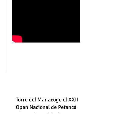
s
Torre del Mar acoge el XXII
Open Nacional de Petanca
con equipos de toda
España