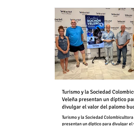
DE HOMBRES
Destapan una "falsedad" 
Óscar Medina y José Pino
Torrox sí se paga tasa de
Turismo y la Sociedad Colombic
Destapan una "falsedad" 
Veleña presentan un díptico pa
divulgar el valor del palomo b
Óscar Medina y José Pino
veleño
Torrox sí se paga tasa de
Turismo y la Sociedad Colombicultora
presentan un díptico para divulgar el 
palomo buchón veleño