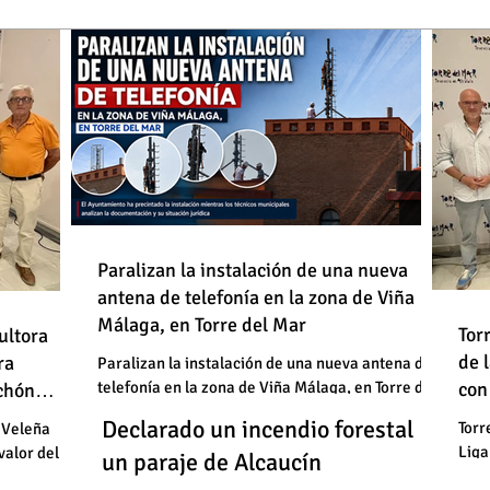
de
Paralizan la instalación de una nueva
antena de telefonía en la zona de Viña
: "En
Málaga, en Torre del Mar
Un
Declarado un incendio forestal en
 basura"
Tor
ultora
de
de 
un
ra
un paraje de Alcaucín
Paralizan la instalación de una nueva antena de
telefonía en la zona de Viña Málaga, en Torre del
con
uchón
: "En
un
Mar
Un
Declarado un incendio forestal en
 basura"
Torr
 Veleña
Liga
valor del
un
un paraje de Alcaucín
cele