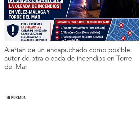
than 15,000 ticket
in its first hours of
Encabezado 2
launch
Alertan de un encapuchado como posible
autor de otra oleada de incendios en Torre
del Mar
EN PORTADA