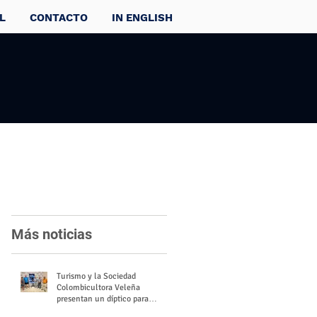
L
CONTACTO
IN ENGLISH
Más noticias
Turismo y la Sociedad
Colombicultora Veleña
presentan un díptico para
divulgar el valor del palomo