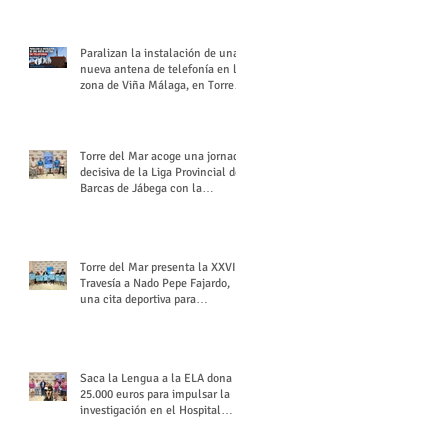
buchón veleño
Paralizan la instalación de una
nueva antena de telefonía en la
zona de Viña Málaga, en Torre
del Mar
Torre del Mar acoge una jornada
decisiva de la Liga Provincial de
Barcas de Jábega con la
celebración de su Gran Premio
Torre del Mar presenta la XXVI
Travesía a Nado Pepe Fajardo,
una cita deportiva para
mantener vivo su legado
Saca la Lengua a la ELA dona
25.000 euros para impulsar la
investigación en el Hospital
Virgen del Rocío