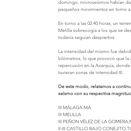
domingo, microseísmos habían dado
pequeños movimientos en torno a 
En torno a las 02:40 horas, un ter
Melilla sobrecogía a los que se de
todavía seguían despiertos. 
La intensidad del mismo fue debid
kilómetros, lo que provocó que la
repercusión en la Axarquía, donde
tuvieran zonas de intensidad III. 
De este modo, relatamos a continua
seísmo con su respectiva magnitud
III MÁLAGA.MA
III MELILLA
III PEÑON VÉLEZ DE LA GOMERA,
II-III CASTILLO BAJO CONEJITO