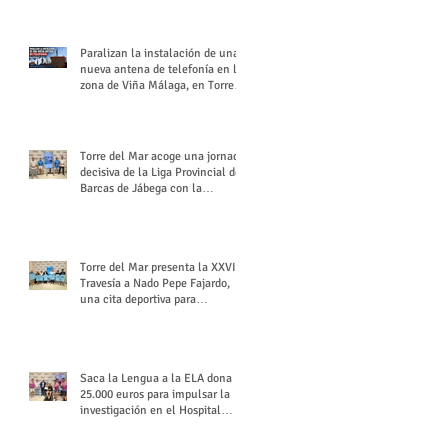
buchón veleño
Paralizan la instalación de una
nueva antena de telefonía en la
zona de Viña Málaga, en Torre
del Mar
Torre del Mar acoge una jornada
decisiva de la Liga Provincial de
Barcas de Jábega con la
celebración de su Gran Premio
Torre del Mar presenta la XXVI
Travesía a Nado Pepe Fajardo,
una cita deportiva para
mantener vivo su legado
Saca la Lengua a la ELA dona
25.000 euros para impulsar la
investigación en el Hospital
Virgen del Rocío