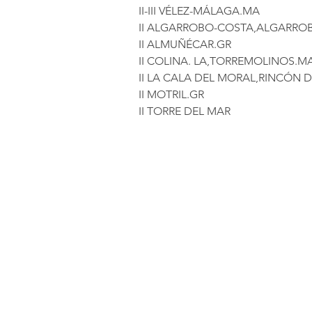
II-III VÉLEZ-MÁLAGA.MA
II ALGARROBO-COSTA,ALGARRO
II ALMUÑÉCAR.GR
II COLINA. LA,TORREMOLINOS.M
II LA CALA DEL MORAL,RINCÓN D
II MOTRIL.GR
II TORRE DEL MAR