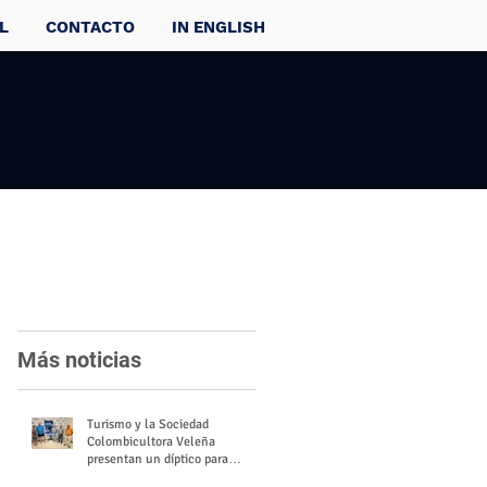
L
CONTACTO
IN ENGLISH
Más noticias
Turismo y la Sociedad
Colombicultora Veleña
presentan un díptico para
divulgar el valor del palomo