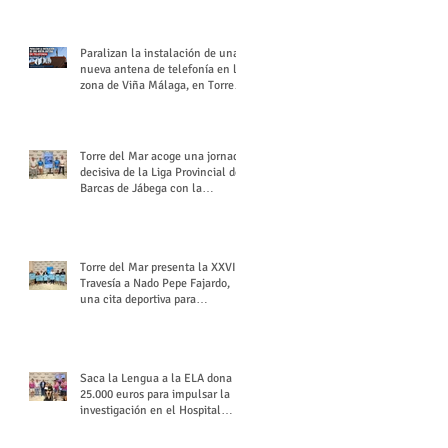
buchón veleño
Paralizan la instalación de una
nueva antena de telefonía en la
zona de Viña Málaga, en Torre
del Mar
Torre del Mar acoge una jornada
decisiva de la Liga Provincial de
Barcas de Jábega con la
celebración de su Gran Premio
Torre del Mar presenta la XXVI
Travesía a Nado Pepe Fajardo,
una cita deportiva para
mantener vivo su legado
Saca la Lengua a la ELA dona
25.000 euros para impulsar la
investigación en el Hospital
Virgen del Rocío