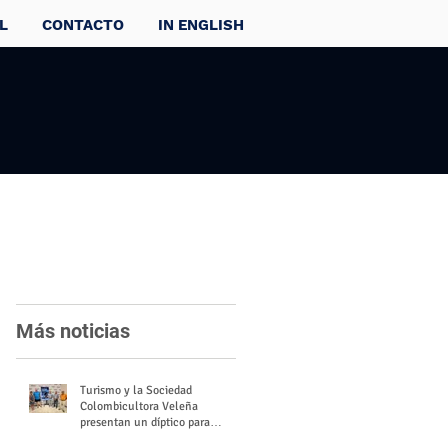
L
CONTACTO
IN ENGLISH
Más noticias
Turismo y la Sociedad
Colombicultora Veleña
presentan un díptico para
divulgar el valor del palomo