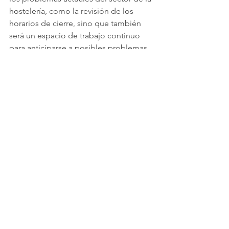
hostelería, como la revisión de los 
horarios de cierre, sino que también 
será un espacio de trabajo continuo 
para anticiparse a posibles problemas 
en el futuro. “Esta mesa va a ser una 
mesa de trabajo constante, que no 
solo va a garantizar resolver los 
problemas inmediatos que tenemos 
en el sector de la hostelería, sino que 
también nos permitirá adelantarnos a 
futuros problemas en el sector 
comercial, ya que la vía pública no solo 
es un espacio ocupado por la 
hostelería. Hay muchos otros 
comercios y negocios que también 
utilizan la vía pública y necesitan contar 
con unas bases legales claras para 
poder seguir haciéndolo”, explicó 