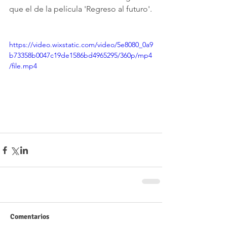
que el de la película 'Regreso al futuro'.
https://video.wixstatic.com/video/5e8080_0a9
b73358b0047c19de1586bd4965295/360p/mp4
/file.mp4
Comentarios