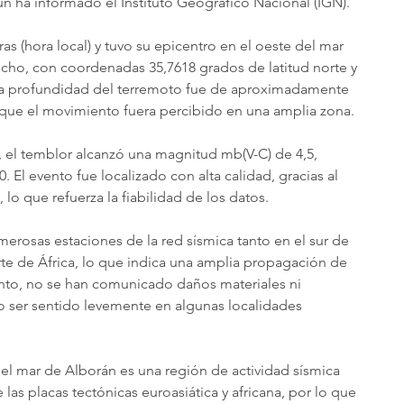
ún ha informado el Instituto Geográfico Nacional (IGN).
as (hora local) y tuvo su epicentro en el oeste del mar 
echo, con coordenadas 35,7618 grados de latitud norte y 
La profundidad del terremoto fue de aproximadamente 
 que el movimiento fuera percibido en una amplia zona.
, el temblor alcanzó una magnitud mb(V-C) de 4,5, 
0. El evento fue localizado con alta calidad, gracias al 
 lo que refuerza la fiabilidad de los datos.
erosas estaciones de la red sísmica tanto en el sur de 
rte de África, lo que indica una amplia propagación de 
nto, no se han comunicado daños materiales ni 
 ser sentido levemente en algunas localidades 
 el mar de Alborán es una región de actividad sísmica 
las placas tectónicas euroasiática y africana, por lo que 