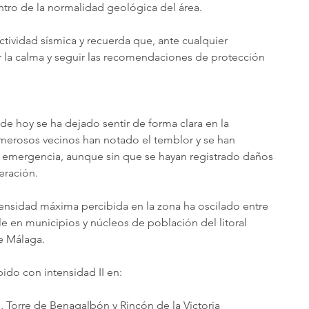
ntro de la normalidad geológica del área.
tividad sísmica y recuerda que, ante cualquier 
 la calma y seguir las recomendaciones de protección 
 de hoy se ha dejado sentir de forma clara en la 
erosos vecinos han notado el temblor y se han 
e emergencia, aunque sin que se hayan registrado daños 
eración.
tensidad máxima percibida en la zona ha oscilado entre 
ble en municipios y núcleos de población del litoral 
de Málaga.
bido con intensidad II en:
, Torre de Benagalbón y Rincón de la Victoria