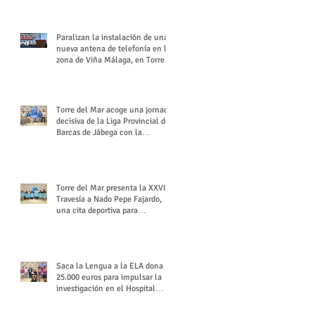
buchón veleño
Paralizan la instalación de una
nueva antena de telefonía en la
zona de Viña Málaga, en Torre
del Mar
Torre del Mar acoge una jornada
decisiva de la Liga Provincial de
Barcas de Jábega con la
celebración de su Gran Premio
Torre del Mar presenta la XXVI
Travesía a Nado Pepe Fajardo,
una cita deportiva para
mantener vivo su legado
Saca la Lengua a la ELA dona
25.000 euros para impulsar la
investigación en el Hospital
Virgen del Rocío