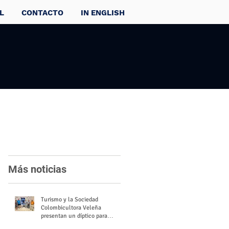
L
CONTACTO
IN ENGLISH
Más noticias
Turismo y la Sociedad
Colombicultora Veleña
presentan un díptico para
divulgar el valor del palomo