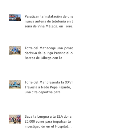
buchón veleño
Paralizan la instalación de una
nueva antena de telefonía en la
zona de Viña Málaga, en Torre
del Mar
Torre del Mar acoge una jornada
decisiva de la Liga Provincial de
Barcas de Jábega con la
celebración de su Gran Premio
Torre del Mar presenta la XXVI
Travesía a Nado Pepe Fajardo,
una cita deportiva para
mantener vivo su legado
Saca la Lengua a la ELA dona
25.000 euros para impulsar la
investigación en el Hospital
Virgen del Rocío