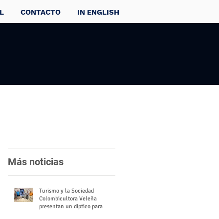
L
CONTACTO
IN ENGLISH
Más noticias
Turismo y la Sociedad
Colombicultora Veleña
presentan un díptico para
divulgar el valor del palomo