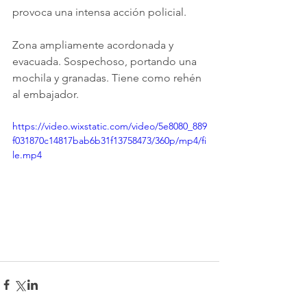
provoca una intensa acción policial.
Zona ampliamente acordonada y 
evacuada. Sospechoso, portando una 
mochila y granadas. Tiene como rehén 
al embajador.
https://video.wixstatic.com/video/5e8080_889
f031870c14817bab6b31f13758473/360p/mp4/fi
le.mp4