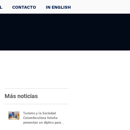
L
CONTACTO
IN ENGLISH
Más noticias
Turismo y la Sociedad
Colombicultora Veleña
presentan un díptico para
divulgar el valor del palomo