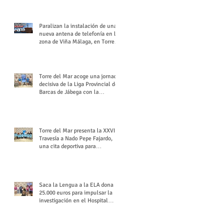
buchón veleño
Paralizan la instalación de una
nueva antena de telefonía en la
zona de Viña Málaga, en Torre
del Mar
Torre del Mar acoge una jornada
decisiva de la Liga Provincial de
Barcas de Jábega con la
celebración de su Gran Premio
Torre del Mar presenta la XXVI
Travesía a Nado Pepe Fajardo,
una cita deportiva para
mantener vivo su legado
Saca la Lengua a la ELA dona
25.000 euros para impulsar la
investigación en el Hospital
Virgen del Rocío