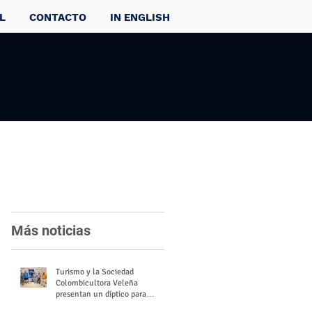
L
CONTACTO
IN ENGLISH
Más noticias
Turismo y la Sociedad
Colombicultora Veleña
presentan un díptico para
divulgar el valor del palomo