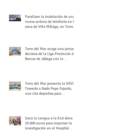
buchón veleño
Paralizan la instalación de una
nueva antena de telefonía en la
zona de Viña Málaga, en Torre
del Mar
Torre del Mar acoge una jornada
decisiva de la Liga Provincial de
Barcas de Jábega con la
celebración de su Gran Premio
Torre del Mar presenta la XXVI
Travesía a Nado Pepe Fajardo,
una cita deportiva para
mantener vivo su legado
Saca la Lengua a la ELA dona
25.000 euros para impulsar la
investigación en el Hospital
Virgen del Rocío