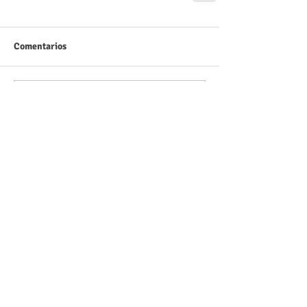
Comentarios
Escribir un comentario...