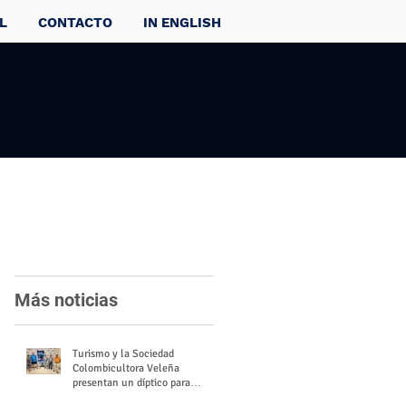
L
CONTACTO
IN ENGLISH
Más noticias
Turismo y la Sociedad
Colombicultora Veleña
presentan un díptico para
divulgar el valor del palomo