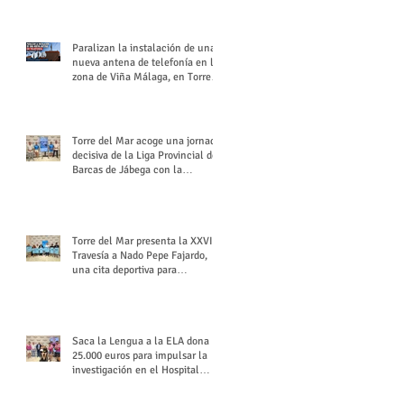
buchón veleño
Paralizan la instalación de una
nueva antena de telefonía en la
zona de Viña Málaga, en Torre
del Mar
Torre del Mar acoge una jornada
decisiva de la Liga Provincial de
Barcas de Jábega con la
celebración de su Gran Premio
Torre del Mar presenta la XXVI
Travesía a Nado Pepe Fajardo,
una cita deportiva para
mantener vivo su legado
Saca la Lengua a la ELA dona
25.000 euros para impulsar la
investigación en el Hospital
Virgen del Rocío