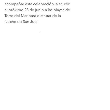
acompañar esta celebración, a acudir 
el próximo 23 de junio a las playas de 
Torre del Mar para disfrutar de la 
Noche de San Juan.
“Queremos que todos vengan a Torre 
del Mar a vivir con nosotros esta noche 
mágica de San Juan, una noche de 
música, fuego, mar, tradición, 
convivencia y ambiente, que vuelve a 
demostrar que Torre del Mar es uno de 
los grandes referentes del verano en la 
Costa del Sol”, ha concluido.