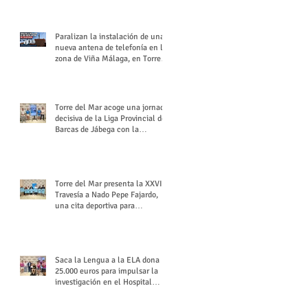
buchón veleño
Paralizan la instalación de una
nueva antena de telefonía en la
zona de Viña Málaga, en Torre
del Mar
Torre del Mar acoge una jornada
decisiva de la Liga Provincial de
Barcas de Jábega con la
celebración de su Gran Premio
Torre del Mar presenta la XXVI
Travesía a Nado Pepe Fajardo,
una cita deportiva para
mantener vivo su legado
Saca la Lengua a la ELA dona
25.000 euros para impulsar la
investigación en el Hospital
Virgen del Rocío