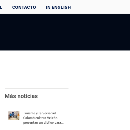
L
CONTACTO
IN ENGLISH
Más noticias
Turismo y la Sociedad
Colombicultora Veleña
presentan un díptico para
divulgar el valor del palomo