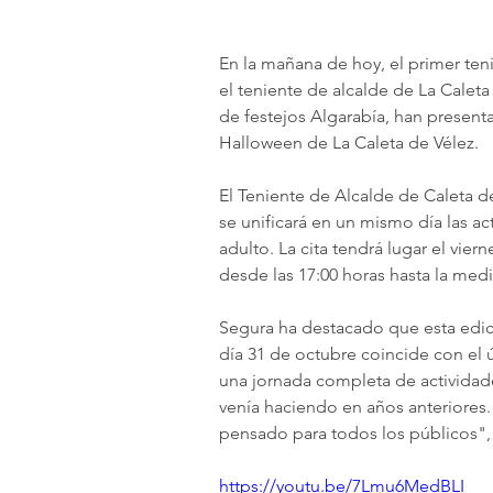
En la mañana de hoy, el primer ten
el teniente de alcalde de La Caleta
de festejos Algarabía, han presentad
Halloween de La Caleta de Vélez. 
El Teniente de Alcalde de Caleta d
se unificará en un mismo día las act
adulto. La cita tendrá lugar el vier
desde las 17:00 horas hasta la med
Segura ha destacado que esta edici
día 31 de octubre coincide con el 
una jornada completa de actividade
venía haciendo en años anteriores.
pensado para todos los públicos", 
https://youtu.be/7Lmu6MedBLI