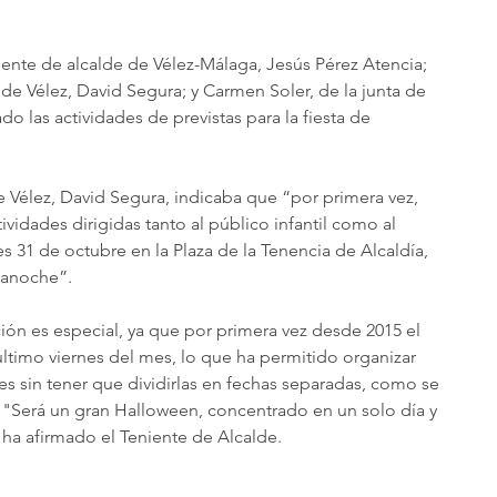
iente de alcalde de Vélez-Málaga, Jesús Pérez Atencia; 
 de Vélez, David Segura; y Carmen Soler, de la junta de 
o las actividades de previstas para la fiesta de 
e Vélez, David Segura, indicaba que “por primera vez, 
ividades dirigidas tanto al público infantil como al 
nes 31 de octubre en la Plaza de la Tenencia de Alcaldía, 
ianoche”.
ón es especial, ya que por primera vez desde 2015 el 
último viernes del mes, lo que ha permitido organizar 
s sin tener que dividirlas en fechas separadas, como se 
 "Será un gran Halloween, concentrado en un solo día y 
ha afirmado el Teniente de Alcalde.