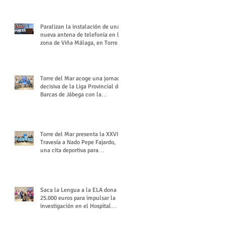
buchón veleño
Paralizan la instalación de una
nueva antena de telefonía en la
zona de Viña Málaga, en Torre
del Mar
Torre del Mar acoge una jornada
decisiva de la Liga Provincial de
Barcas de Jábega con la
celebración de su Gran Premio
Torre del Mar presenta la XXVI
Travesía a Nado Pepe Fajardo,
una cita deportiva para
mantener vivo su legado
Saca la Lengua a la ELA dona
25.000 euros para impulsar la
investigación en el Hospital
Virgen del Rocío