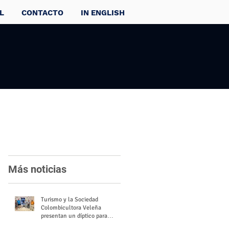
L
CONTACTO
IN ENGLISH
Más noticias
Turismo y la Sociedad
Colombicultora Veleña
presentan un díptico para
divulgar el valor del palomo