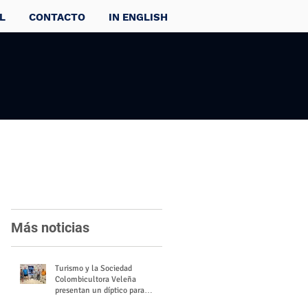
L
CONTACTO
IN ENGLISH
Más noticias
Turismo y la Sociedad
Colombicultora Veleña
presentan un díptico para
divulgar el valor del palomo