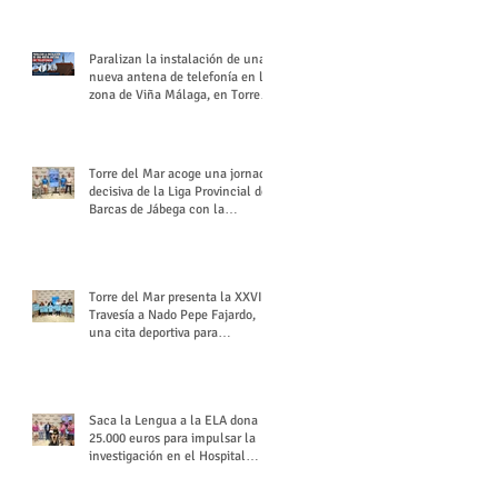
buchón veleño
Paralizan la instalación de una
nueva antena de telefonía en la
zona de Viña Málaga, en Torre
del Mar
Torre del Mar acoge una jornada
decisiva de la Liga Provincial de
Barcas de Jábega con la
celebración de su Gran Premio
Torre del Mar presenta la XXVI
Travesía a Nado Pepe Fajardo,
una cita deportiva para
mantener vivo su legado
Saca la Lengua a la ELA dona
25.000 euros para impulsar la
investigación en el Hospital
Virgen del Rocío