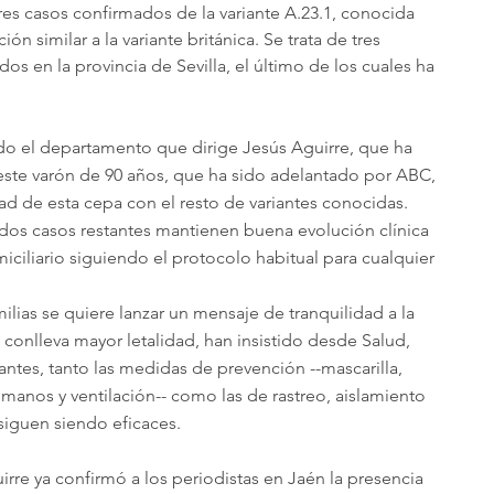
res casos confirmados de la variante A.23.1, conocida 
 similar a la variante británica. Se trata de tres 
dos en la provincia de Sevilla, el último de los cuales ha 
do el departamento que dirige Jesús Aguirre, que ha 
este varón de 90 años, que ha sido adelantado por ABC, 
d de esta cepa con el resto de variantes conocidas. 
os casos restantes mantienen buena evolución clínica 
ciliario siguiendo el protocolo habitual para cualquier 
lias se quiere lanzar un mensaje de tranquilidad a la 
conlleva mayor letalidad, han insistido desde Salud, 
ntes, tanto las medidas de prevención --mascarilla, 
 manos y ventilación-- como las de rastreo, aislamiento 
siguen siendo eficaces.
irre ya confirmó a los periodistas en Jaén la presencia 