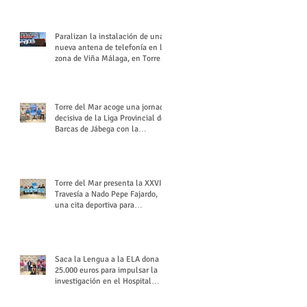
buchón veleño
Paralizan la instalación de una
nueva antena de telefonía en la
zona de Viña Málaga, en Torre
del Mar
Torre del Mar acoge una jornada
decisiva de la Liga Provincial de
Barcas de Jábega con la
celebración de su Gran Premio
Torre del Mar presenta la XXVI
Travesía a Nado Pepe Fajardo,
una cita deportiva para
mantener vivo su legado
Saca la Lengua a la ELA dona
25.000 euros para impulsar la
investigación en el Hospital
Virgen del Rocío