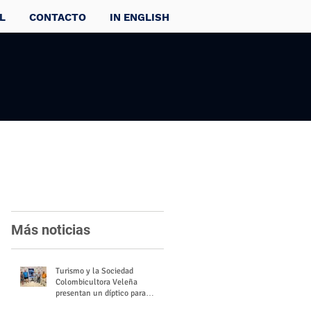
L
CONTACTO
IN ENGLISH
Más noticias
Turismo y la Sociedad
Colombicultora Veleña
presentan un díptico para
divulgar el valor del palomo