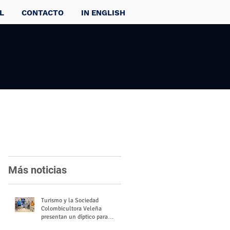
L
CONTACTO
IN ENGLISH
Más noticias
Turismo y la Sociedad
Colombicultora Veleña
presentan un díptico para
divulgar el valor del palomo