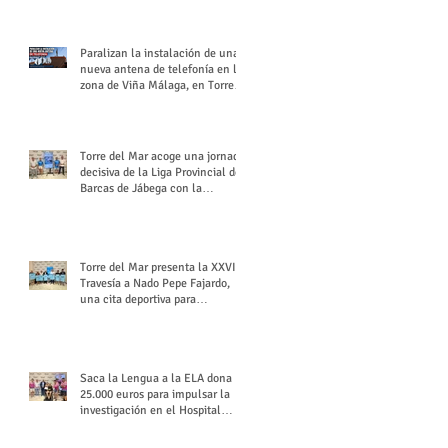
buchón veleño
Paralizan la instalación de una
nueva antena de telefonía en la
zona de Viña Málaga, en Torre
del Mar
Torre del Mar acoge una jornada
decisiva de la Liga Provincial de
Barcas de Jábega con la
celebración de su Gran Premio
Torre del Mar presenta la XXVI
Travesía a Nado Pepe Fajardo,
una cita deportiva para
mantener vivo su legado
Saca la Lengua a la ELA dona
25.000 euros para impulsar la
investigación en el Hospital
Virgen del Rocío