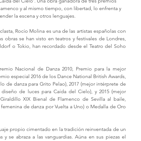
Caída del Cielo'. Una obra ganadora de tres premios 
lamenco y al mismo tiempo, con libertad, lo enfrenta y 
ender la escena y otros lenguajes.
clasta, Rocío Molina es una de las artistas españolas con 
s obras se han visto en teatros y festivales de Londres, 
ldorf o Tokio, han recordado desde el Teatro del Soho 
Premio Nacional de Danza 2010, Premio para la mejor 
mio especial 2016 de los Dance National British Awards, 
 de danza para Grito Pelao), 2017 (mejor intérprete de 
 diseño de luces para Caída del Cielo), y 2015 (mejor 
iraldillo XIX Bienal de Flamenco de Sevilla al baile, 
e femenina de danza por Vuelta a Uno) o Medalla de Oro 
je propio cimentado en la tradición reinventada de un 
 y se abraza a las vanguardias. Aúna en sus piezas el 