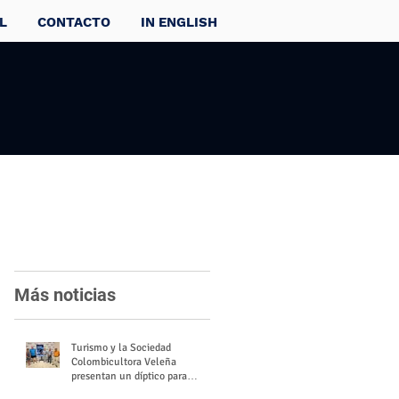
L
CONTACTO
IN ENGLISH
Más noticias
Turismo y la Sociedad
Colombicultora Veleña
presentan un díptico para
divulgar el valor del palomo