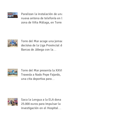
buchón veleño
Paralizan la instalación de una
nueva antena de telefonía en la
zona de Viña Málaga, en Torre
del Mar
Torre del Mar acoge una jornada
decisiva de la Liga Provincial de
Barcas de Jábega con la
celebración de su Gran Premio
Torre del Mar presenta la XXVI
Travesía a Nado Pepe Fajardo,
una cita deportiva para
mantener vivo su legado
Saca la Lengua a la ELA dona
25.000 euros para impulsar la
investigación en el Hospital
Virgen del Rocío