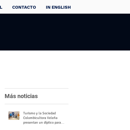
L
CONTACTO
IN ENGLISH
Más noticias
Turismo y la Sociedad
Colombicultora Veleña
presentan un díptico para
divulgar el valor del palomo