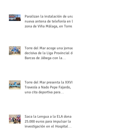
buchón veleño
Paralizan la instalación de una
nueva antena de telefonía en la
zona de Viña Málaga, en Torre
del Mar
Torre del Mar acoge una jornada
decisiva de la Liga Provincial de
Barcas de Jábega con la
celebración de su Gran Premio
Torre del Mar presenta la XXVI
Travesía a Nado Pepe Fajardo,
una cita deportiva para
mantener vivo su legado
Saca la Lengua a la ELA dona
25.000 euros para impulsar la
investigación en el Hospital
Virgen del Rocío