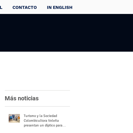
L
CONTACTO
IN ENGLISH
Más noticias
Turismo y la Sociedad
Colombicultora Veleña
presentan un díptico para
divulgar el valor del palomo