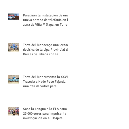
buchón veleño
Paralizan la instalación de una
nueva antena de telefonía en la
zona de Viña Málaga, en Torre
del Mar
Torre del Mar acoge una jornada
decisiva de la Liga Provincial de
Barcas de Jábega con la
celebración de su Gran Premio
Torre del Mar presenta la XXVI
Travesía a Nado Pepe Fajardo,
una cita deportiva para
mantener vivo su legado
Saca la Lengua a la ELA dona
25.000 euros para impulsar la
investigación en el Hospital
Virgen del Rocío