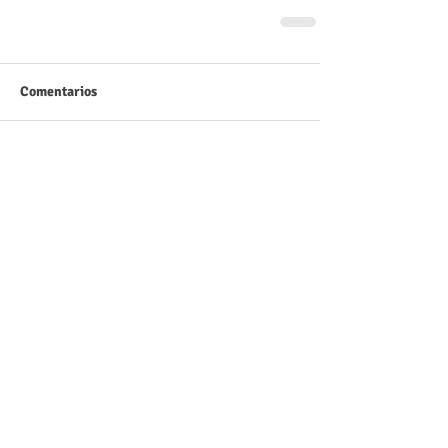
Comentarios
Escribir un comentario...