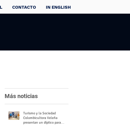
L
CONTACTO
IN ENGLISH
Más noticias
Turismo y la Sociedad
Colombicultora Veleña
presentan un díptico para
divulgar el valor del palomo