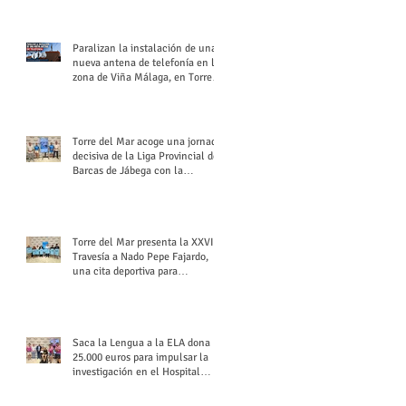
buchón veleño
Paralizan la instalación de una
nueva antena de telefonía en la
zona de Viña Málaga, en Torre
del Mar
Torre del Mar acoge una jornada
decisiva de la Liga Provincial de
Barcas de Jábega con la
celebración de su Gran Premio
Torre del Mar presenta la XXVI
Travesía a Nado Pepe Fajardo,
una cita deportiva para
mantener vivo su legado
Saca la Lengua a la ELA dona
25.000 euros para impulsar la
investigación en el Hospital
Virgen del Rocío