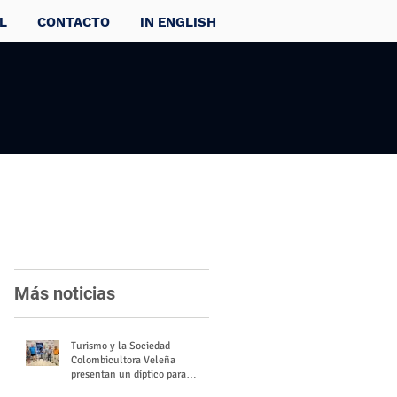
L
CONTACTO
IN ENGLISH
Más noticias
Turismo y la Sociedad
Colombicultora Veleña
presentan un díptico para
divulgar el valor del palomo