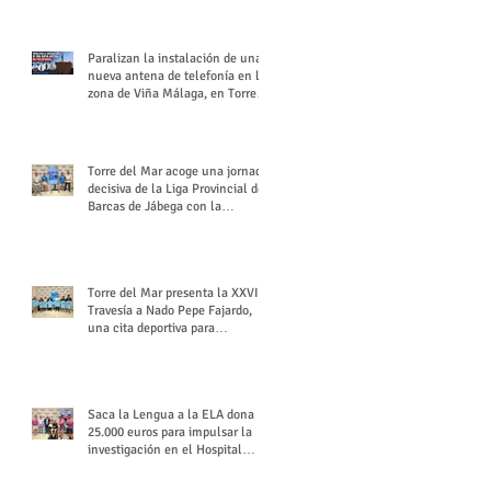
buchón veleño
Paralizan la instalación de una
nueva antena de telefonía en la
zona de Viña Málaga, en Torre
del Mar
Torre del Mar acoge una jornada
decisiva de la Liga Provincial de
Barcas de Jábega con la
celebración de su Gran Premio
Torre del Mar presenta la XXVI
Travesía a Nado Pepe Fajardo,
una cita deportiva para
mantener vivo su legado
Saca la Lengua a la ELA dona
25.000 euros para impulsar la
investigación en el Hospital
Virgen del Rocío