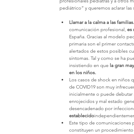
profesionales pediatras y a otros m
pediátrico” y queremos aclarar las 
Llamar a la calma a las familias
comunicación profesional, 
es 
España. Gracias al modelo pedi
primaria son el primer contact
alertados de estos posibles cua
síntomas. Tal y como se ha pue
insistiendo en que 
la gran may
en los niños.
Los casos de shock en niños 
de COVID19 son muy infrecuente
inicialmente o puede debutar 
enrojecidos y mal estado gene
desencadenado por infeccione
establecido
independientement
Este tipo de comunicaciones pr
constituyen un procedimiento 