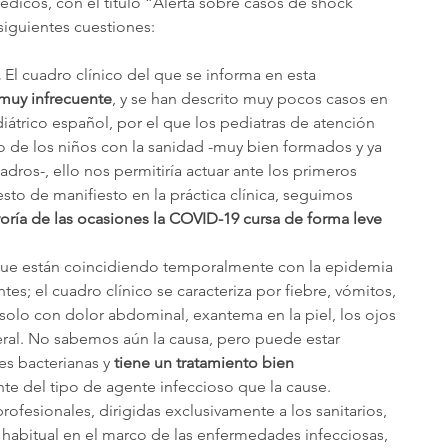
édicos, con el título “Alerta sobre casos de shock 
siguientes cuestiones: 
.
 El cuadro clínico del que se informa en esta 
muy infrecuente
,
y se han descrito muy pocos casos en 
átrico español, por el que los pediatras de atención 
o de los niños con la sanidad -muy bien formados y ya 
dros-, ello nos permitiría actuar ante los primeros 
sto de manifiesto en la práctica clínica, seguimos 
oría de las ocasiones la COVID-19 cursa de forma leve 
que están coincidiendo temporalmente con la epidemia 
s; el cuadro clínico se caracteriza por fiebre, vómitos, 
solo con dolor abdominal, exantema en la piel, los ojos 
ral. No sabemos aún la causa, pero puede estar 
s bacterianas y 
tiene un tratamiento bien 
e del tipo de agente infeccioso que la cause.
ofesionales, dirigidas exclusivamente a los sanitarios, 
habitual en el marco de las enfermedades infecciosas, 