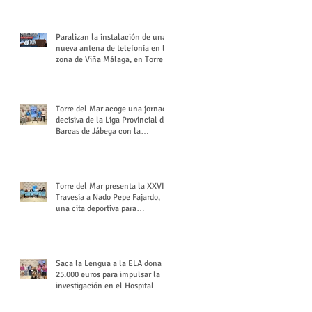
buchón veleño
Paralizan la instalación de una
nueva antena de telefonía en la
zona de Viña Málaga, en Torre
del Mar
Torre del Mar acoge una jornada
decisiva de la Liga Provincial de
Barcas de Jábega con la
celebración de su Gran Premio
Torre del Mar presenta la XXVI
Travesía a Nado Pepe Fajardo,
una cita deportiva para
mantener vivo su legado
Saca la Lengua a la ELA dona
25.000 euros para impulsar la
investigación en el Hospital
Virgen del Rocío