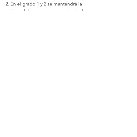
2. En el grado 1 y 2 se mantendrá la 
actividad docente no universitaria de 
forma presencial, incluido comedores 
escolares, aula matinal y transporte 
escolar. Las restricciones en la 
ocupación de los vehículos previstas 
en la Orden de 29 de octubre de 2020, 
no serán de aplicación cuando los 
viajeros sean escolares, en sus 
desplazamientos a los centros 
educativos o desde los mismos, en 
cuyo caso se podrá ocupar la 
capacidad total de los vehículos.
3. En el grado 1 y 2 se mantendrá la 
actividad presencial en todos los 
centros de formación profesional, 
conservatorios, escuelas de idiomas, 
academias, centros de educación 