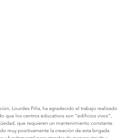
ción, Lourdes Piña, ha agradecido el trabajo realizado 
 que los centros educativos son “edificios vivos”, 
güedad, que requieren un mantenimiento constante 
rado muy positivamente la creación de esta brigada 
nte y fundamental para atender de manera rápida y 