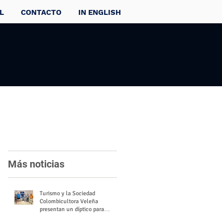
L
CONTACTO
IN ENGLISH
Más noticias
Turismo y la Sociedad
Colombicultora Veleña
presentan un díptico para
divulgar el valor del palomo