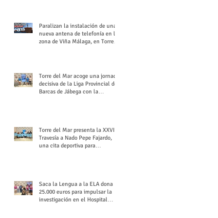
buchón veleño
Paralizan la instalación de una
nueva antena de telefonía en la
zona de Viña Málaga, en Torre
del Mar
Torre del Mar acoge una jornada
decisiva de la Liga Provincial de
Barcas de Jábega con la
celebración de su Gran Premio
Torre del Mar presenta la XXVI
Travesía a Nado Pepe Fajardo,
una cita deportiva para
mantener vivo su legado
Saca la Lengua a la ELA dona
25.000 euros para impulsar la
investigación en el Hospital
Virgen del Rocío