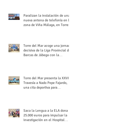
buchón veleño
Paralizan la instalación de una
nueva antena de telefonía en la
zona de Viña Málaga, en Torre
del Mar
Torre del Mar acoge una jornada
decisiva de la Liga Provincial de
Barcas de Jábega con la
celebración de su Gran Premio
Torre del Mar presenta la XXVI
Travesía a Nado Pepe Fajardo,
una cita deportiva para
mantener vivo su legado
Saca la Lengua a la ELA dona
25.000 euros para impulsar la
investigación en el Hospital
Virgen del Rocío