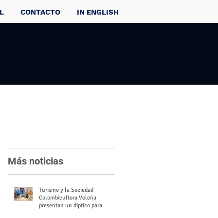
L
CONTACTO
IN ENGLISH
Más noticias
Turismo y la Sociedad
Colombicultora Veleña
presentan un díptico para
divulgar el valor del palomo