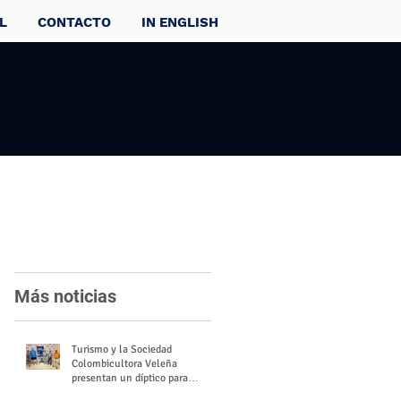
L
CONTACTO
IN ENGLISH
Más noticias
Turismo y la Sociedad
Colombicultora Veleña
presentan un díptico para
divulgar el valor del palomo