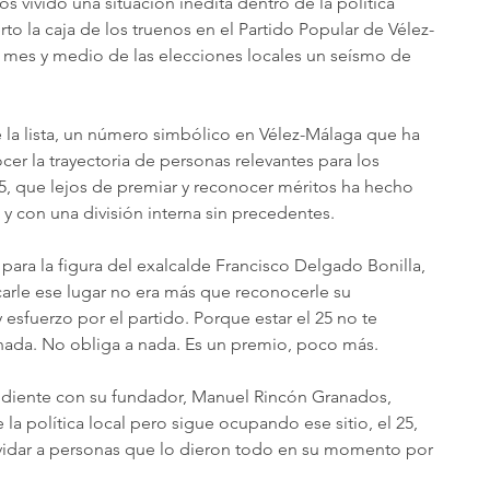
s vivido una situación inédita dentro de la política 
erto la caja de los truenos en el Partido Popular de Vélez-
mes y medio de las elecciones locales un seísmo de 
la lista, un número simbólico en Vélez-Málaga que ha 
er la trayectoria de personas relevantes para los 
5, que lejos de premiar y reconocer méritos ha hecho 
 y con una división interna sin precedentes. 
 para la figura del exalcalde Francisco Delgado Bonilla, 
carle ese lugar no era más que reconocerle su 
y esfuerzo por el partido. Porque estar el 25 no te 
ada. No obliga a nada. Es un premio, poco más. 
ndiente con su fundador, Manuel Rincón Granados, 
la política local pero sigue ocupando ese sitio, el 25, 
vidar a personas que lo dieron todo en su momento por 