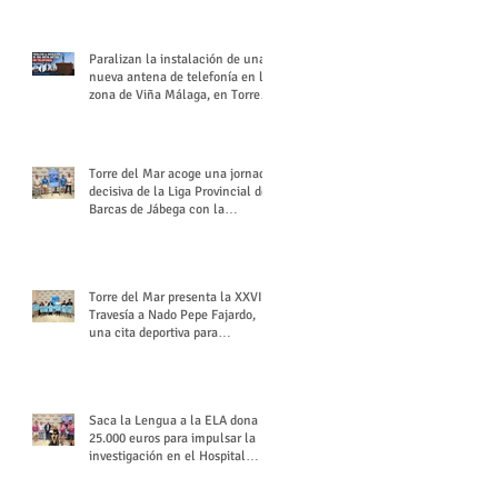
buchón veleño
Paralizan la instalación de una
nueva antena de telefonía en la
zona de Viña Málaga, en Torre
del Mar
Torre del Mar acoge una jornada
decisiva de la Liga Provincial de
Barcas de Jábega con la
celebración de su Gran Premio
Torre del Mar presenta la XXVI
Travesía a Nado Pepe Fajardo,
una cita deportiva para
mantener vivo su legado
Saca la Lengua a la ELA dona
25.000 euros para impulsar la
investigación en el Hospital
Virgen del Rocío