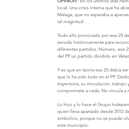
OPINIÓN · 
En los últimos días hemo
local. Una crisis interna que ha abi
Málaga, que no esperaba a apenas 
tal magnitud. 
Todo ello provocado por ese 25 de 
servido históricamente para reconoc
diferentes partidos. Número, ese 2
del PP un partido dividido en Vélez
Y es que en teoría ese 25 debía ser
que lo ha sido todo en el PP. Dedi
trayectoria, su vinculación, trabajo 
compromete a nada. No vincula a n
Lo hizo y lo hace el Grupo Indepe
quien lleva apartado desde 2012 de 
simbólico, porque no se puede ol
este municipio. 