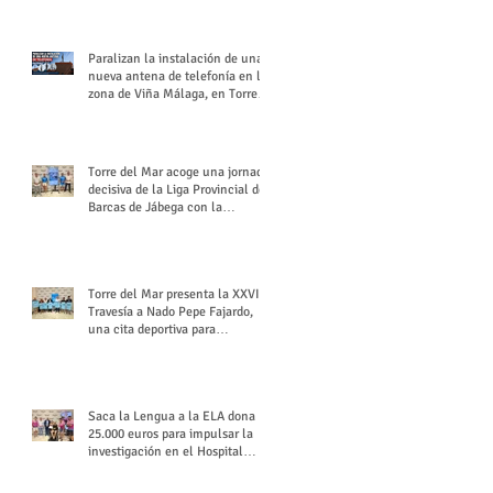
buchón veleño
Paralizan la instalación de una
nueva antena de telefonía en la
zona de Viña Málaga, en Torre
del Mar
Torre del Mar acoge una jornada
decisiva de la Liga Provincial de
Barcas de Jábega con la
celebración de su Gran Premio
Torre del Mar presenta la XXVI
Travesía a Nado Pepe Fajardo,
una cita deportiva para
mantener vivo su legado
Saca la Lengua a la ELA dona
25.000 euros para impulsar la
investigación en el Hospital
Virgen del Rocío