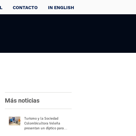
L
CONTACTO
IN ENGLISH
Más noticias
Turismo y la Sociedad
Colombicultora Veleña
presentan un díptico para
divulgar el valor del palomo