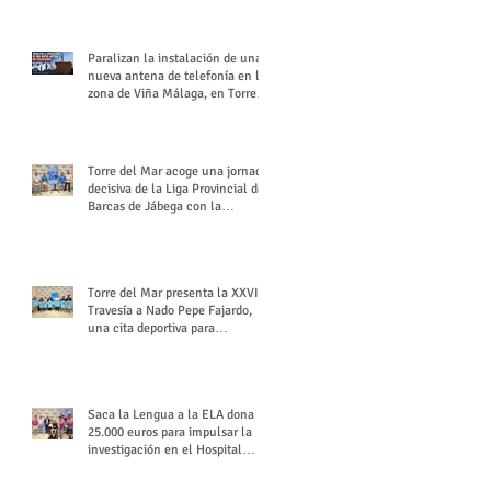
buchón veleño
Paralizan la instalación de una
nueva antena de telefonía en la
zona de Viña Málaga, en Torre
del Mar
Torre del Mar acoge una jornada
decisiva de la Liga Provincial de
Barcas de Jábega con la
celebración de su Gran Premio
Torre del Mar presenta la XXVI
Travesía a Nado Pepe Fajardo,
una cita deportiva para
mantener vivo su legado
Saca la Lengua a la ELA dona
25.000 euros para impulsar la
investigación en el Hospital
Virgen del Rocío