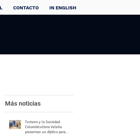
L
CONTACTO
IN ENGLISH
Más noticias
Turismo y la Sociedad
Colombicultora Veleña
presentan un díptico para
divulgar el valor del palomo