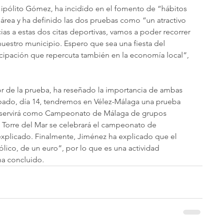
 Hipólito Gómez, ha incidido en el fomento de “hábitos 
 área y ha definido las dos pruebas como “un atractivo 
cias a estas dos citas deportivas, vamos a poder recorrer 
uestro municipio. Espero que sea una fiesta del 
cipación que repercuta también en la economía local”, 
or de la prueba, ha reseñado la importancia de ambas 
ábado, día 14, tendremos en Vélez-Málaga una prueba 
 y servirá como Campeonato de Málaga de grupos 
en Torre del Mar se celebrará el campeonato de 
explicado. Finalmente, Jiménez ha explicado que el 
ólico, de un euro”, por lo que es una actividad 
ha concluido.