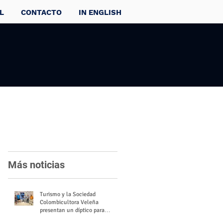
L
CONTACTO
IN ENGLISH
Más noticias
Turismo y la Sociedad
Colombicultora Veleña
presentan un díptico para
divulgar el valor del palomo