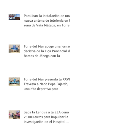
buchón veleño
Paralizan la instalación de una
nueva antena de telefonía en la
zona de Viña Málaga, en Torre
del Mar
Torre del Mar acoge una jornada
decisiva de la Liga Provincial de
Barcas de Jábega con la
celebración de su Gran Premio
Torre del Mar presenta la XXVI
Travesía a Nado Pepe Fajardo,
una cita deportiva para
mantener vivo su legado
Saca la Lengua a la ELA dona
25.000 euros para impulsar la
investigación en el Hospital
Virgen del Rocío