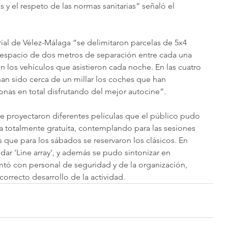
es y el respeto de las normas sanitarias” señaló el 
rial de Vélez-Málaga “se delimitaron parcelas de 5x4 
 espacio de dos metros de separación entre cada una 
on los vehículos que asistieron cada noche. En las cuatro 
han sido cerca de un millar los coches que han 
onas en total disfrutando del mejor autocine”.
e proyectaron diferentes películas que el público pudo 
 totalmente gratuita, contemplando para las sesiones 
as que para los sábados se reservaron los clásicos. En 
ndar 'Line array', y además se pudo sintonizar en 
tó con personal de seguridad y de la organización, 
rrecto desarrollo de la actividad.