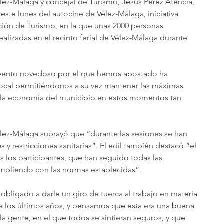
élez-Málaga y concejal de Turismo, Jesús Pérez Atencia, 
ste lunes del autocine de Vélez-Málaga, iniciativa 
ión de Turismo, en la que unas 2000 personas 
ealizadas en el recinto ferial de Vélez-Málaga durante 
 evento novedoso por el que hemos apostado ha 
ocal permitiéndonos a su vez mantener las máximas 
 la economía del municipio en estos momentos tan 
élez-Málaga subrayó que “durante las sesiones se han 
 restricciones sanitarias”. El edil también destacó “el 
los participantes, que han seguido todas las 
umpliendo con las normas establecidas”. 
 obligado a darle un giro de tuerca al trabajo en materia 
 de los últimos años, y pensamos que esta era una buena 
a gente, en el que todos se sintieran seguros, y que 