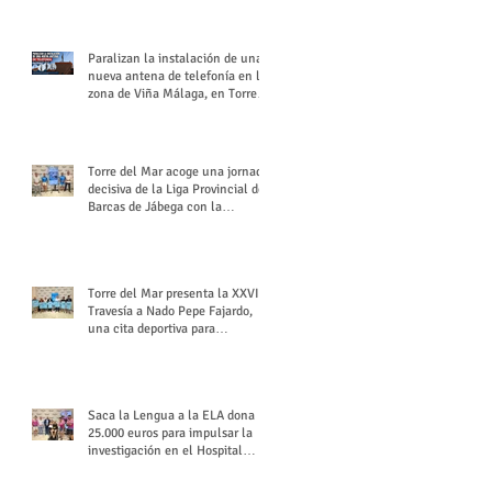
buchón veleño
Paralizan la instalación de una
nueva antena de telefonía en la
zona de Viña Málaga, en Torre
del Mar
Torre del Mar acoge una jornada
decisiva de la Liga Provincial de
Barcas de Jábega con la
celebración de su Gran Premio
Torre del Mar presenta la XXVI
Travesía a Nado Pepe Fajardo,
una cita deportiva para
mantener vivo su legado
Saca la Lengua a la ELA dona
25.000 euros para impulsar la
investigación en el Hospital
Virgen del Rocío