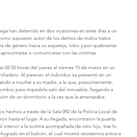
álaga han detenido en dos ocasiones en siete días a un 
como supuesto autor de los delitos de malos tratos 
cia de género hacia su expareja, robo y por quebrantar 
 aproximarse o comunicarse con las víctimas.
as 02.55 horas del jueves al viernes 15 de marzo en un 
lladero. Al parecer, el individuo se presentó en un 
do a insultar a su madre, a la que, presuntamente, 
hombro para impedirle salir del inmueble, llegando a 
visión de un dormitorio a la vez que la amenazaba.
 hechos a través de la Sala 092 de la Policía Local de 
on hasta el lugar. A su llegada, encontraron la puerta 
l interior a la víctima acompañada de otro hijo, tras lo 
fugiado en el balcón, el cual mostró resistencia activa a 