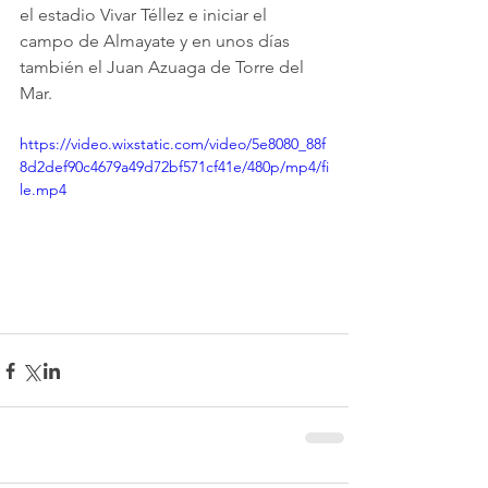
el estadio Vivar Téllez e iniciar el 
campo de Almayate y en unos días 
también el Juan Azuaga de Torre del 
Mar. 
https://video.wixstatic.com/video/5e8080_88f
8d2def90c4679a49d72bf571cf41e/480p/mp4/fi
le.mp4