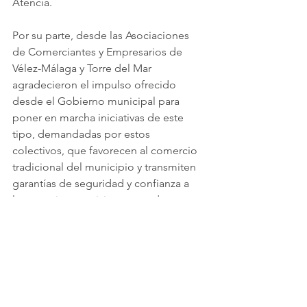
Atencia.
Por su parte, desde las Asociaciones 
de Comerciantes y Empresarios de 
Vélez-Málaga y Torre del Mar 
agradecieron el impulso ofrecido 
desde el Gobierno municipal para 
poner en marcha iniciativas de este 
tipo, demandadas por estos 
colectivos, que favorecen al comercio 
tradicional del municipio y transmiten 
garantías de seguridad y confianza a 
los usuarios; y quisieron agradecer 
también a toda la ciudadanía por 
haberse volcado con “su tienda de 
siempre” desde el primer momento 
que comenzaron los negocios a reabrir 
sus puertas para mantener vivas las 
calles de la ciudad y apoyar al 