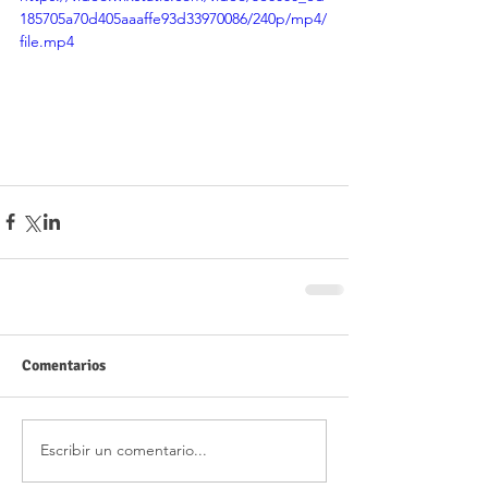
185705a70d405aaaffe93d33970086/240p/mp4/
file.mp4
Comentarios
Escribir un comentario...