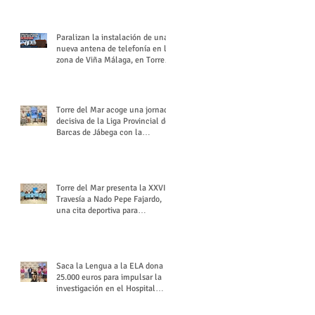
buchón veleño
Paralizan la instalación de una
nueva antena de telefonía en la
zona de Viña Málaga, en Torre
del Mar
Torre del Mar acoge una jornada
decisiva de la Liga Provincial de
Barcas de Jábega con la
celebración de su Gran Premio
Torre del Mar presenta la XXVI
Travesía a Nado Pepe Fajardo,
una cita deportiva para
mantener vivo su legado
Saca la Lengua a la ELA dona
25.000 euros para impulsar la
investigación en el Hospital
Virgen del Rocío