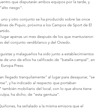
cuentro que disputarán ambos equipos por la tarde, y 
alto riesgo".
 uno y otro conjunto se ha producido sobre las once 
dines de Piquío, próxima a los Campos de Sport de El 
artido.
o lugar apenas un mes después de los que mantuvieron 
es del conjunto verdiblanco y del Oviedo.
cinguistas y malagueños ha sido junto a establecimientos 
e de uno de ellos ha calificado de "batalla campal", en 
 Europa Press.
an llegado tranquilamente" al lugar para desayunar, "se 
se", y ha indicado al respecto que portaban 
también mobiliario del local, con lo que ahora tiene 
ulpa, ha dicho, de "esta gentuza".
uiñones, ha señalado a la misma emisora que el 