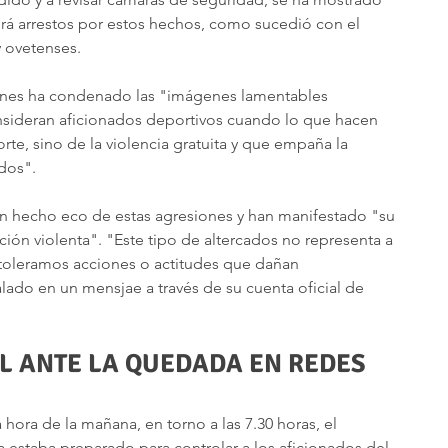
á arrestos por estos hechos, como sucedió con el 
y ovetenses.
nes ha condenado las "imágenes lamentables 
sideran aficionados deportivos cuando lo que hacen 
orte, sino de la violencia gratuita y que empaña la 
dos".
 hecho eco de estas agresiones y han manifestado "su 
ión violenta". "Este tipo de altercados no representa a 
 toleramos acciones o actitudes que dañan 
lado en un mensjae a través de su cuenta oficial de 
AL ANTE LA QUEDADA EN REDES 
ora de la mañana, en torno a las 7.30 horas, el 
ya estaba preparado para controlar a los aficionados del 