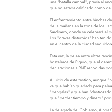
una "batalla campal", previa al en
que no estaba calificado como de "
El enfrentamiento entre hinchas de
de la mañana en la zona de los Jar
Sardinero, donde se celebrará el p
Los "graves disturbios" han tenid
en el centro de la ciudad seguidor
Esta vez, la pelea entre ultras ran
hosteleros de Piquío, que el gerent
declaraciones a RNE recogidas por
A juicio de este testigo, aunque "h
ve que habían quedado para pelear
"bengalas" y que han "destrozado" 
que "perder tiempo y dinero" por c
La delegada del Gobierno, Ainoa Q