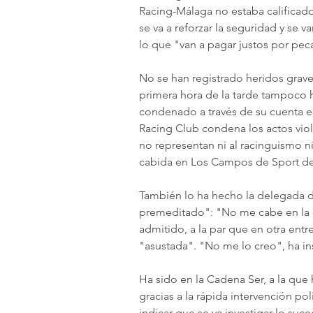
Racing-Málaga no estaba calificado
se va a reforzar la seguridad y se v
lo que "van a pagar justos por pec
No se han registrado heridos graves
primera hora de la tarde tampoco h
condenado a través de su cuenta en
Racing Club condena los actos vio
no representan ni al racinguismo ni 
cabida en Los Campos de Sport de 
También lo ha hecho la delegada d
premeditado": "No me cabe en la 
admitido, a la par que en otra entr
"asustada". "No me lo creo", ha ins
Ha sido en la Cadena Ser, a la qu
gracias a la rápida intervención po
indicar que se va investigar lo suc