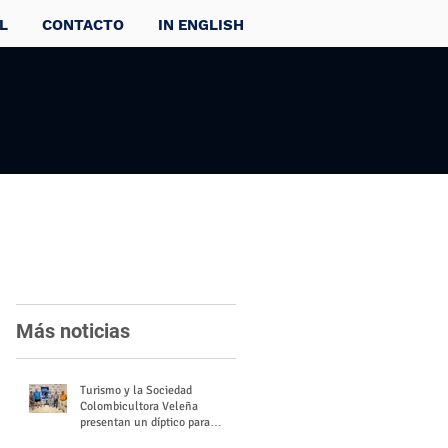
L
CONTACTO
IN ENGLISH
Más noticias
Turismo y la Sociedad
Colombicultora Veleña
presentan un díptico para
divulgar el valor del palomo