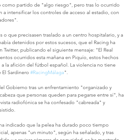
 como partido de "algo riesgo", pero tras lo ocurrido 
an a intensificar los controles de acceso al estadio, con 
adores".
 o que precisasen traslado a un centro hospitalario, y a 
abía detenidos por estos sucesos, que el Racing ha 
 Twitter, publicando el siguiente mensaje: "El Real 
lentos ocurridos esta mañana en Piquío, estos hechos 
a la afición del fútbol español. La violencia no tiene 
El Sardinero 
#RacingMálaga
".
el Gobierno tras un enfrentamiento "organizado y 
cabeza que personas queden para pegarse entre sí", ha 
evista radiofónica se ha confesado "cabreada" y 
istido.
e ha indicado que la pelea ha durado poco tiempo 
licial, apenas "un minuto", según ha señalado, y tras 
edido y a revisar cámaras de seguridad, se ha mostrado 