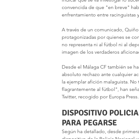
convencida de que "en breve" habr
enfrentamiento entre racinguistas 
A través de un comunicado, Quiño
protagonizadas por quienes se con
no representa ni al fútbol ni al dep
imagen de los verdaderos aficiona
Desde el Málaga CF también se han
absoluto rechazo ante cualquier acc
la ejemplar afición malaguista. No
flagrantemente al fútbol", han seña
Twitter, recogido por Europa Press.
DISPOSITIVO POLICI
PARA PEGARSE
Según ha detallado, desde primera h
dispositivo de la Policía Nacional 